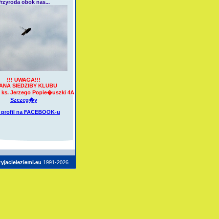
rzyroda obok nas...
!!! UWAGA!!!
ANA SIEDZIBY KLUBU
ks. Jerzego Popie�uszki 4A
Szczeg�y
 profil na
FACEBOOK-u
zyjacieleziemi.eu
1991-2026