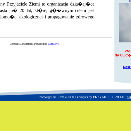
P
zny Przyjaciele Ziemi to organizacja dzia�aj�ca
miasta ju� 20 lat, kt�rej g��wnym celem jest
omo�ci ekologicznej i propagowanie zdrowego
Content Management Powered by
CuteNews
ZMI
NA ULIC� 
Nasz
Copyright © - Polski Klub Ekologiczny PRZYJACIELE ZIEMI -
pr