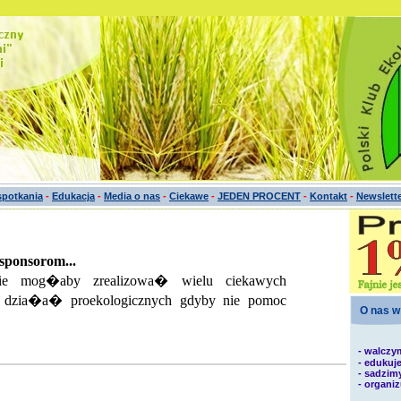
potkania
-
Edukacja
-
Media o nas
-
Ciekawe
-
JEDEN PROCENT
-
Kontakt
-
Newslett
ponsorom...
nie mog�aby zrealizowa� wielu ciekawych
 dzia�a� proekologicznych gdyby nie pomoc
O nas w
- walczy
- edukuj
- sadzim
- organi