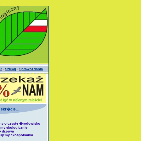
er
-
Szukaj
-
Sprawozdania
 skr�cie...
my o czyste �rodowisko
emy ekologicznie
y drzewa
zujemy ekospotkania