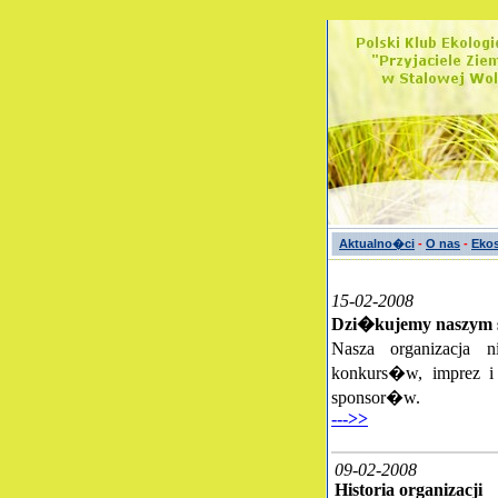
Aktualno�ci
-
O nas
-
Ekos
15-02-2008
Dzi�kujemy naszym s
Nasza organizacja 
konkurs�w, imprez i
sponsor�w.
--->>
09-02-2008
Historia organizacji