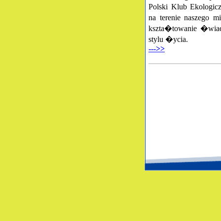
Polski Klub Ekologic
na terenie naszego 
kszta�towanie �wiad
stylu �ycia.
--->>