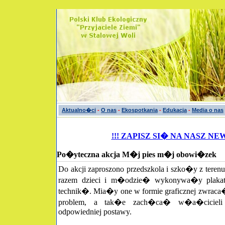
Aktualno�ci
-
O nas
-
Ekospotkania
-
Edukacja
-
Media o nas
!!! ZAPISZ SI� NA NASZ NE
Po�yteczna akcja M�j pies m�j obowi�zek
Do akcji zaproszono przedszkola i szko�y z teren
razem dzieci i m�odzie� wykonywa�y plaka
technik�. Mia�y one w formie graficznej zwra
problem, a tak�e zach�ca� w�a�ciciel
odpowiedniej postawy.