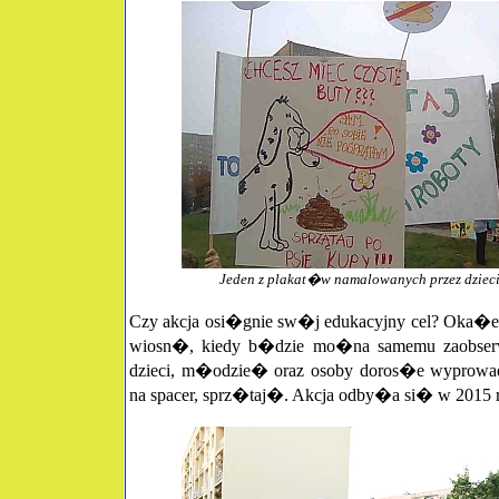
Jeden z plakat�w namalowanych przez dziec
Czy akcja osi�gnie sw�j edukacyjny cel? Oka�
wiosn�, kiedy b�dzie mo�na samemu zaobse
dzieci, m�odzie� oraz osoby doros�e wyprowa
na spacer, sprz�taj�. Akcja odby�a si� w 2015 