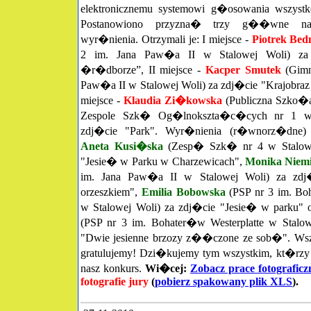
elektronicznemu systemowi g�osowania wszyst
Postanowiono przyzna� trzy g��wne nag
wyr�nienia. Otrzymali je: I miejsce -
Piotrek Bed
2 im. Jana Paw�a II w Stalowej Woli) za
�r�dborze”, II miejsce -
Kacper Smutek
(Gimn
Paw�a II w Stalowej Woli) za zdj�cie "Krajobraz 
miejsce -
Klaudia Zi�kowska
(Publiczna Szko�
Zespole Szk� Og�lnokszta�c�cych nr 1 w 
zdj�cie "Park". Wyr�nienia (r�wnorz�dne) na
Aneta Kusi�ska
(Zesp� Szk� nr 4 w Stalowe
"Jesie� w Parku w Charzewicach",
Monika Niem
im. Jana Paw�a II w Stalowej Woli) za zd
orzeszkiem",
Emilia Bobowska
(PSP nr 3 im. Boh
w Stalowej Woli) za zdj�cie "Jesie� w parku" 
(PSP nr 3 im. Bohater�w Westerplatte w Stalow
"Dwie jesienne brzozy z��czone ze sob�". Ws
gratulujemy! Dzi�kujemy tym wszystkim, kt�rzy
nasz konkurs.
Wi�cej:
Zobacz prace fotograficz
fotografie jury
(
pobierz spakowany plik XLS
).