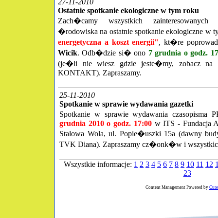
27-11-2010
Ostatnie spotkanie ekologiczne w tym roku
Zach�camy wszystkich zainteresowanych
�rodowiska na ostatnie spotkanie ekologiczne w t
energetyczna a koszt energii"
, kt�re poprowad
Wicik
. Odb�dzie si� ono
7 grudnia o godz. 1
(je�li nie wiesz gdzie jeste�my, zobacz n
KONTAKT). Zapraszamy.
25-11-2010
Spotkanie w sprawie wydawania gazetki
Spotkanie w sprawie wydawania czasopisma
grudnia 2010 o godz. 17:00
w ITS - Fundacja 
Stalowa Wola, ul. Popie�uszki 15a
(dawny budy
TVK Diana). Zapraszamy cz�onk�w i wszystkich
Wszystkie informacje:
1
2
3
4
5
6
7
8
9
10
11
12
23
Content Management Powered by
Cut