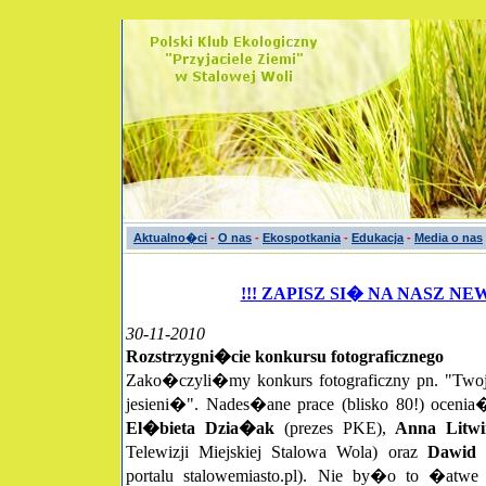
Aktualno�ci
-
O nas
-
Ekospotkania
-
Edukacja
-
Media o nas
!!! ZAPISZ SI� NA NASZ NE
30-11-2010
Rozstrzygni�cie konkursu fotograficznego
Zako�czyli�my konkurs fotograficzny pn. "Twoj
jesieni�". Nades�ane prace (blisko 80!) oceni
El�bieta Dzia�ak
(prezes PKE),
Anna Litwi
Telewizji Miejskiej Stalowa Wola) oraz
Dawid
portalu stalowemiasto.pl). Nie by�o to �atwe 